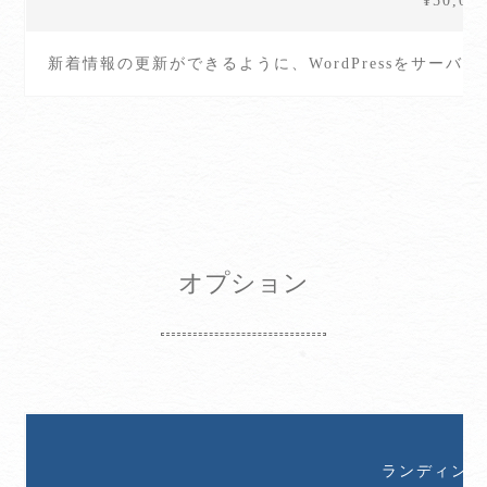
¥50,0
新着情報の更新ができるように、WordPressをサー
オプション
ランディング