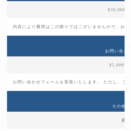
¥30,00
内容により費用はこの限りではございませんので、お気
お問い合わ
¥5,000
お問い合わせフォームを実装いたします。 ただし、フ
その他の
要相